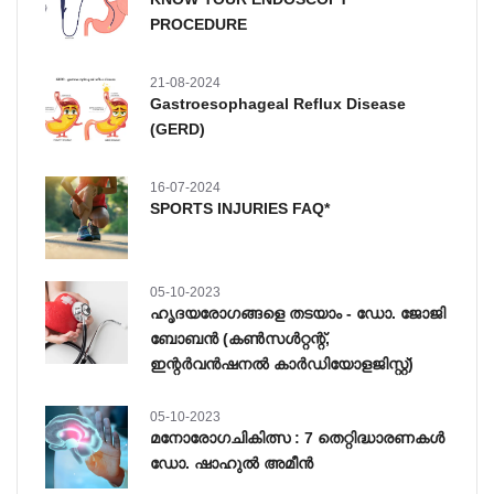
PROCEDURE
21-08-2024
Gastroesophageal Reflux Disease
(GERD)
16-07-2024
SPORTS INJURIES FAQ*
05-10-2023
ഹൃദയരോഗങ്ങളെ തടയാം - ഡോ. ജോജി
ബോബൻ (കൺസൾറ്റന്റ്,
ഇന്റർവൻഷനൽ കാർഡിയോളജിസ്റ്റ്)
05-10-2023
മനോരോഗചികിത്സ : 7 തെറ്റിദ്ധാരണകള്‍
ഡോ. ഷാഹുല്‍ അമീന്‍