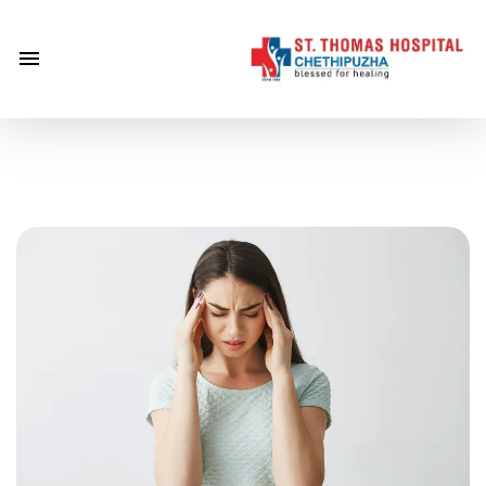
×
Home
About
Us
Centre of
Excellence
Specialities
Doctors
Services
Gallery
Careers
Gallery