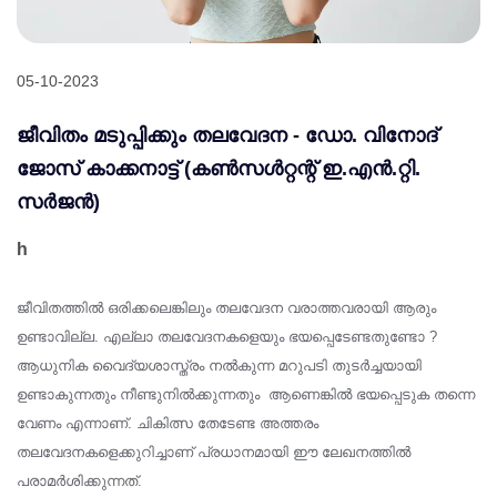
Academics
Awards
Accreditations
05-10-2023
&
Achievements
ജീവിതം മടുപ്പിക്കും തലവേദന - ഡോ. വിനോദ്
Our
ജോസ് കാക്കനാട്ട് (കണ്‍സള്‍റ്റന്റ് ഇ.എന്‍.റ്റി.
Latest
സര്‍ജന്‍)
Updates
Our
h
latest
health
ജീവിതത്തില്‍ ഒരിക്കലെങ്കിലും തലവേദന വരാത്തവരായി ആരും
articles
ഉണ്ടാവില്ല. എല്ലാ തലവേദനകളെയും ഭയപ്പെടേണ്ടതുണ്ടോ ?
Contact
ആധുനിക വൈദ്യശാസ്ത്രം നല്‍കുന്ന മറുപടി തുടര്‍ച്ചയായി
Us
ഉണ്ടാകുന്നതും നീണ്ടുനില്‍ക്കുന്നതും ആണെങ്കില്‍ ഭയപ്പെടുക തന്നെ
Book
Download
വേണം എന്നാണ്. ചികിത്സ തേടേണ്ട അത്തരം
An
Mobile
തലവേദനകളെക്കുറിച്ചാണ് പ്രധാനമായി ഈ ലേഖനത്തില്‍
Appointment
App
പരാമര്‍ശിക്കുന്നത്.